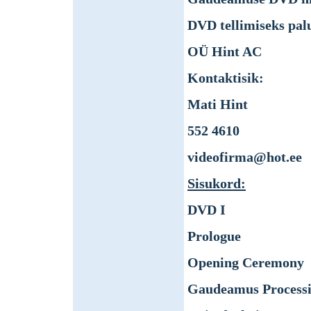
DVD tellimiseks pal
OÜ Hint AC
Kontaktisik:
Mati Hint
552 4610
videofirma@hot.ee
Sisukord:
DVD I
Prologue
Opening Ceremony
Gaudeamus Process