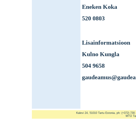
Eneken Koka
520 0803
Lisainformatsioon
Kulno Kungla
504 9658
gaudeamus@gaudea
Kalevi 24, 51010 Tartu Estonia, ph: (+372) 730
MTÜ Tar