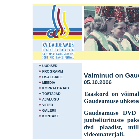
UUDISED
PROGRAMM
Valminud on Ga
OSALEJALE
05.10.2006
MEEDIA
KORRALDAJAD
Taaskord on võimal
TOETAJAD
AJALUGU
Gaudeamuse uhketes
VIITED
GALERII
Gaudeamuse DVD si
KONTAKT
juubeliürituste pak
dvd plaadist, mi
videomaterjali.