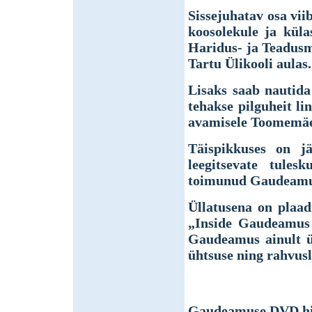
Sissejuhatav osa vii
koosolekule ja küla
Haridus- ja Teadusm
Tartu Ülikooli aulas.
Lisaks saab nautida
tehakse pilguheit li
avamisele Toomemäe
Täispikkuses on j
leegitsevate tules
toimunud Gaudeamuse
Üllatusena on plaadi
„Inside Gaudeamus 2
Gaudeamus ainult ük
ühtsuse ning rahvu
Gaudeamuse DVD hin